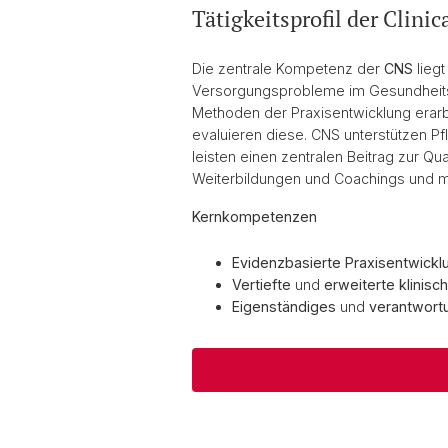
Tätigkeitsprofil der Clinic
Die zentrale Kompetenz der
CNS
liegt
Versorgungsprobleme im Gesundheits
Methoden der Praxisentwicklung erarb
evaluieren diese. CNS unterstützen P
leisten einen zentralen Beitrag zur Qu
Weiterbildungen und Coachings und m
Kernkompetenzen
Evidenzbasierte Praxisentwickl
Vertiefte
und
erweiterte klinisc
Eigenständiges
und
verantwort