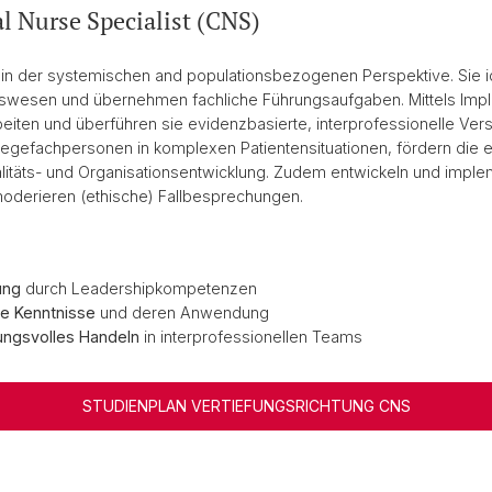
al Nurse Specialist (CNS)
 in der systemischen and populationsbezogenen Perspektive. Sie ide
wesen und übernehmen fachliche Führungsaufgaben. Mittels Imp
eiten und überführen sie evidenzbasierte, interprofessionelle Ver
flegefachpersonen in komplexen Patientensituationen, fördern die 
alitäts- und Organisationsentwicklung. Zudem entwickeln und impleme
oderieren (ethische) Fallbesprechungen.
ung
durch Leadershipkompetenzen
he Kenntnisse
und deren Anwendung
ungsvolles Handeln
in interprofessionellen Teams
STUDIENPLAN VERTIEFUNGSRICHTUNG CNS