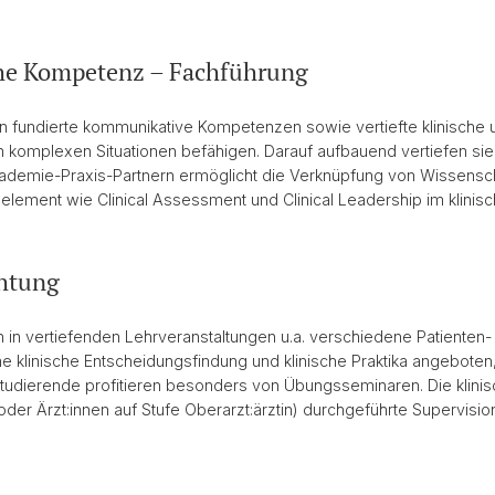
he Kompetenz – Fachführung
 fundierte kommunikative Kompetenzen sowie vertiefte klinische u
n komplexen Situationen befähigen. Darauf aufbauend vertiefen sie 
demie-Praxis-Partnern ermöglicht die Verknüpfung von Wissensc
lement wie Clinical Assessment und Clinical Leadership im klinisch
chtung
 in vertiefenden Lehrveranstaltungen u.a. verschiedene Patiente
 klinische Entscheidungsfindung und klinische Praktika angeboten, d
. Studierende profitieren besonders von Übungsseminaren. Die klinis
er Ärzt:innen auf Stufe Oberarzt:ärztin) durchgeführte Supervision