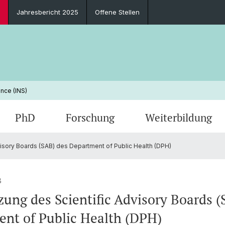
Jahresbericht 2025
Offene Stellen
nce (INS)
PhD
Forschung
Weiterbildung
visory Boards (SAB) des Department of Public Health (DPH)
Newsletter
Zulassungsbedingungen und Anmeldung
PhD Subject
Forschungsschwerpunkte
Leadership in Pflegeheimen
Leitbild & Ziele
Verans
Beratu
PhD Inf
Publik
SPINE 
Perso
Berufsperspektiven
Funding
Arbeiten am INS
FAQ
Curren
Jahres
3
tzung des Scientific Advisory Boards 
Kontakt & Anfahrt
Jubilä
nt of Public Health (DPH)