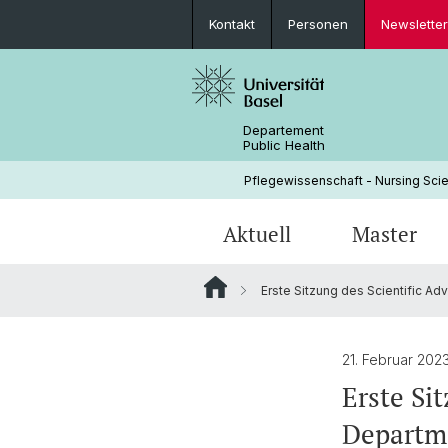
Kontakt
Personen
Newsletter
Departement
Public Health
Pflegewissenschaft - Nursing Scie
Aktuell
Master
Erste Sitzung des Scientific Ad
News
Weshalb am INS studieren?
Why come to the INS?
Forschungsprojekte
CAS INTERCARE
Struktur & Leitung
Studium
PhD Track
Implementation Science
Geschichte
21. Februar 202
Erste Si
Partnerschaften
Departme