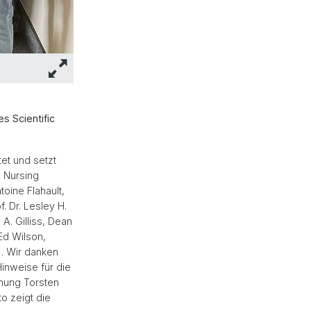
s Scientific
et und setzt
, Nursing
oine Flahault,
f. Dr. Lesley H.
 A. Gilliss, Dean
 Ed Wilson,
). Wir danken
inweise für die
hung Torsten
o zeigt die