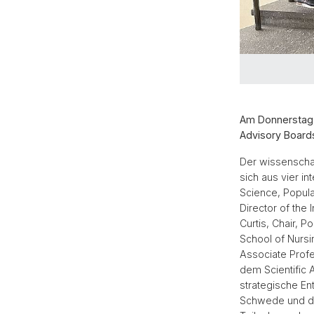
Am Donnerstag, 
Advisory Boards
Der wissenschaf
sich aus vier i
Science, Popula
Director of the 
Curtis, Chair, P
School of Nursin
Associate Profe
dem Scientific 
strategische E
Schwede und den