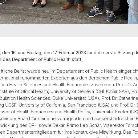
den 16. und Freitag, den 17. Februar 2023 fand die erste Sitzung de
 des Department of Public Health statt.
tliche Beirat wurde neu im Departement of Public Health eingericht
nternational renommierten Experten aus den Bereichen Public Health
tion Health Sciences und Health Economics zusammen: Prof. Dr. Ant
Institute of Global Health, University of Geneva (CH) (Chair SAB), Pro
opulation Health Sciences, Duke Universität (USA), Prof. Dr. Catherine
g UCSF, University of California, San Francisco (USA) und Prof. Dr.
ssor of Health Economics and Health Policy, Universität Exeter (UK
Advisory Board für seine hervorragenden und äusserst hilfreichen H
ntwicklung des DPH sowie Dekan Primo Leo Schär, Vizerektor Forsc
 Departmentsmitgliedern für ihre konstruktive Mitwirkung. Das Fot