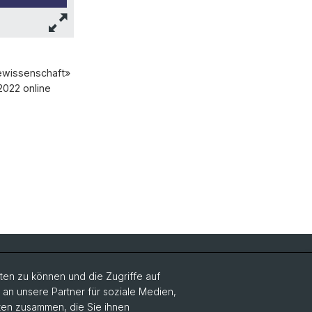
ewissenschaft»
2022 online
Social Media
en zu können und die Zugriffe auf
n unsere Partner für soziale Medien,
LinkedIn
aten zusammen, die Sie ihnen