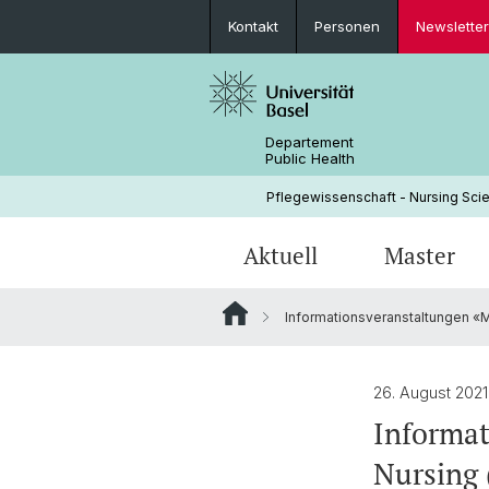
Kontakt
Personen
Newsletter
Departement
Public Health
Pflegewissenschaft - Nursing Scie
Aktuell
Master
Informationsveranstaltungen «Ma
News
Weshalb am INS studieren?
Why come to the INS?
Forschungsprojekte
CAS INTERCARE
Struktur & Leitung
Studium
PhD Track
Implementation Science
Geschichte
26. August 2021
Informat
Partnerschaften
Nursing 