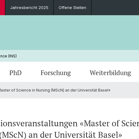
Jahresbericht 2025
Offene Stellen
nce (INS)
PhD
Forschung
Weiterbildung
ster of Science in Nursing (MScN) an der Universität Basel»
Newsletter
Zulassungsbedingungen und Anmeldung
PhD Subject
Forschungsschwerpunkte
Leadership in Pflegeheimen
Leitbild & Ziele
Verans
Beratu
PhD Inf
Publik
SPINE 
Perso
Berufsperspektiven
Funding
Arbeiten am INS
FAQ
Curren
Jahres
ionsveranstaltungen «Master of Scie
Kontakt & Anfahrt
Jubilä
(MScN) an der Universität Basel»