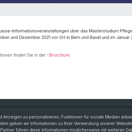
uisse-Informationsveranstaltungen über das Masterstudium Pfleg
mber und Dezember 2021 vor Ort in Bern und Basel und im Januar 
tionen finden Sie in der
Broschüre
.
 Anzeigen zu personalisieren, Funktionen für soziale Medien anbiet
ADAM (Intranet für Studierende)
» E-Mail Login
dem geben wir Informationen zu Ihrer Verwendung unserer Website a
artner führen diese Informationen möglicherweise mit weiteren D
Intranet (Mitarbeitende)
» Unimarkt