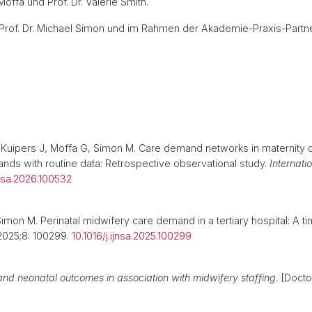
 Moffa und Prof. Dr. Valerie Smith.
i Prof. Dr. Michael Simon und im Rahmen der Akademie-Praxis-Partne
, Kuipers J, Moffa G, Simon M. Care demand networks in maternity 
nds with routine data: Retrospective observational study.
Internati
ijnsa.2026.100532
mon M. Perinatal midwifery care demand in a tertiary hospital: A t
 2025;8: 100299.
10.1016/j.ijnsa.2025.100299
d neonatal outcomes in association with midwifery staffing
. [Doct