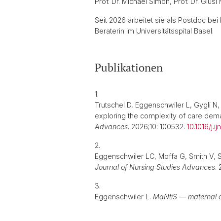
Prof. Dr. Michael Simon, Prof. Dr. Giusi
Seit 2026 arbeitet sie als Postdoc be
Beraterin im Universitätsspital Basel.
Publikationen
1.
Trutschel D, Eggenschwiler L, Gygli N
exploring the complexity of care dema
Advances
. 2026;10: 100532.
10.1016/j.
2.
Eggenschwiler LC, Moffa G, Smith V, Si
Journal of Nursing Studies Advances
.
3.
Eggenschwiler L.
MaNtiS — maternal an