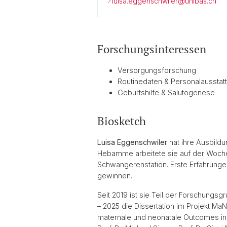
luisa.eggenschwiler@unibas.ch
Forschungsinteressen
Versorgungsforschung
Routinedaten & Personalausst
Geburtshilfe & Salutogenese
Biosketch
Luisa Eggenschwiler
hat ihre Ausbild
Hebamme arbeitete sie auf der Wochen
Schwangerenstation. Erste Erfahrungen
gewinnen.
Seit 2019 ist sie Teil der Forschungs
– 2025 die Dissertation im Projekt MaN
maternale und neonatale Outcomes i