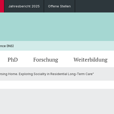
Jahresbericht 2025
Offene Stellen
nce (INS)
PhD
Forschung
Weiterbildung
sing Home. Exploring Sociality in Residential Long-Term Care"
Newsletter
Zulassungsbedingungen und Anmeldung
PhD Subject
Forschungsschwerpunkte
Leadership in Pflegeheimen
Leitbild & Ziele
Verans
Beratu
PhD Inf
Publik
SPINE 
Perso
Berufsperspektiven
Funding
Arbeiten am INS
FAQ
Curren
Jahres
Kontakt & Anfahrt
Jubilä