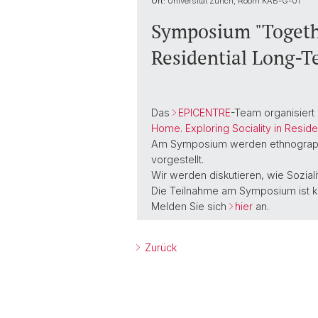
Ort:
Universität Zürich, Room KAB-G-01
Symposium "Togethe
Residential Long-T
Das
EPICENTRE
-Team organisiert
Home. Exploring Sociality in Resid
Am Symposium werden ethnographisc
vorgestellt.
Wir werden diskutieren, wie Sozialit
Die Teilnahme am Symposium ist k
Melden Sie sich
hier
an.
Zurück