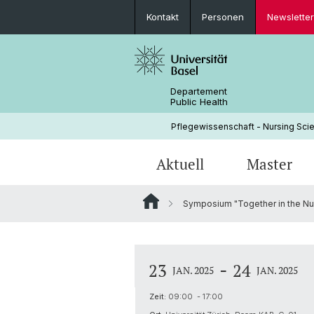
Kontakt
Personen
Newsletter
Departement
Public Health
Pflegewissenschaft - Nursing Scie
Aktuell
Master
Symposium "Together in the Nur
News
Weshalb am INS studieren?
Why come to the INS?
Forschungsprojekte
CAS INTERCARE
Struktur & Leitung
Studium
PhD Track
Implementation Science
Geschichte
-
23
24
JAN. 2025
JAN. 2025
Partnerschaften
Zeit:
09:00 - 17:00