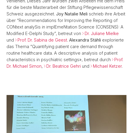
verliehen
.
Dieses Jahr wurden zwei Arbeiten mit dem Preis
für die beste Masterarbeit der Stiftung Pflegewissenschaft
Schweiz ausgezeichnet.
Joy Natalie Meli
schrieb ihre Arbeit
über “Recommendations for Improving the Reporting of
CONtext analySis in implEmeNtation Science (CONSENS): A
Modified E-Delphi Study”, betreut von
Dr. Juliane Mielke
und
Prof. Dr. Sabina de Geest
.
Alexandra Stähli
explorierte
das Thema “Quantifying patient care demand through
routine healthcare data. A descriptive analysis of patient
characteristics in psychiatric settings», betreut durch
Prof.
Dr. Michael Simon
,
Dr. Beatrice Gehri
und
Michael Ketzer
.