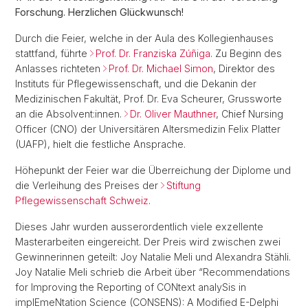
Forschung. Herzlichen Glückwunsch!
Durch die Feier, welche in der Aula des Kollegienhauses
stattfand, führte
Prof. Dr. Franziska Zúñiga
. Zu Beginn des
Anlasses richteten
Prof. Dr. Michael Simon
, Direktor des
Instituts für Pflegewissenschaft, und die Dekanin der
Medizinischen Fakultät, Prof. Dr. Eva Scheurer, Grussworte
an die Absolvent:innen.
Dr. Oliver Mauthner
, Chief Nursing
Officer (CNO) der Universitären Altersmedizin Felix Platter
(UAFP), hielt die festliche Ansprache.
Höhepunkt der Feier war die Überreichung der Diplome und
die Verleihung des Preises der
Stiftung
Pflegewissenschaft Schweiz
.
Dieses Jahr wurden ausserordentlich viele exzellente
Masterarbeiten eingereicht. Der Preis wird zwischen zwei
Gewinnerinnen geteilt: Joy Natalie Meli und Alexandra Stähli.
Joy Natalie Meli schrieb die Arbeit über “Recommendations
for Improving the Reporting of CONtext analySis in
implEmeNtation Science (CONSENS): A Modified E-Delphi